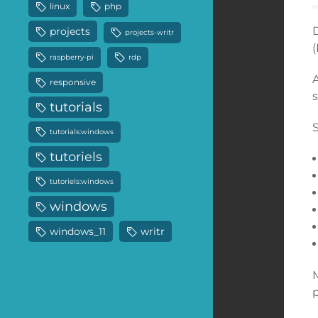
linux
php
projects
projects-writr
(
raspberry-pi
rdp
A
responsive
tutorials
S
tutorials:windows
tutoriels
tutoriels:windows
windows
windows_11
writr
M
p