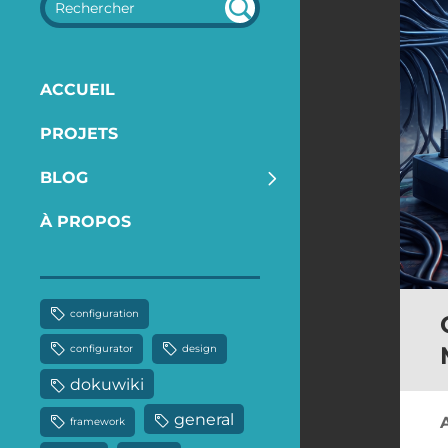
REC
HER
CHE
ACCUEIL
R
PROJETS
BLOG
À PROPOS
configuration
configurator
design
dokuwiki
general
framework