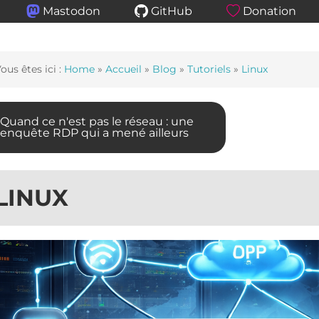
Mastodon
GitHub
Donation
ous êtes ici :
Home
»
Accueil
»
Blog
»
Tutoriels
»
Linux
Quand ce n'est pas le réseau : une
enquête RDP qui a mené ailleurs
LINUX