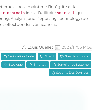
 crucial pour maintenir l'intégrité et la
inclut l'utilitaire
, qui
martmontools
smartctl
ring, Analysis, and Reporting Technology) de
t effectuer des vérifications.
Louis Ouellet
2024/11/05 14:39
Verification Sante
Smart
Smartmontools
Stockage
Smartctl
Surveillance Systeme
Securite Des Donnees