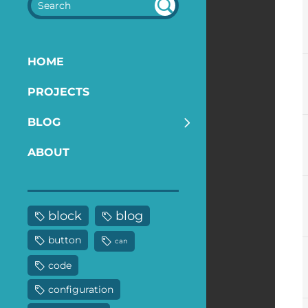
SEA
RC
H
HOME
PROJECTS
BLOG
ABOUT
block
blog
button
can
code
configuration