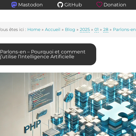
Mastodon
GitHub
Donation
ous êtes ici :
Home
»
Accueil
»
Blog
»
2025
»
01
»
28
»
Parlons-en
Parlons-en – Pourquoi et comment
j’utilise l’Intelligence Artificielle