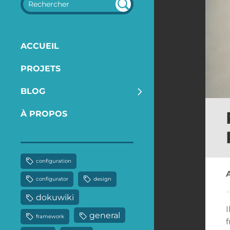
REC
HER
CHE
ACCUEIL
R
PROJETS
BLOG
À PROPOS
configuration
configurator
design
dokuwiki
I
general
framework