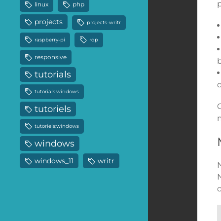
p
linux
php
projects
projects-writr
raspberry-pi
rdp
responsive
tutorials
tutorials:windows
C
tutoriels
tutoriels:windows
windows
windows_11
writr